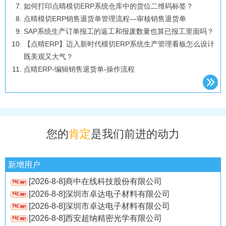
如何打印点晴模切ERP系统仓库中的货位二维码标签？
底座
点晴模切ERP销售退货单管理流程—审核销售退货单
科学：导数到底是什么？我们为什么需要导数？这篇文章尽量
SAP系统生产订单报工的返工和报废数量也算已报工里面吗？
给你掰扯清楚
[2026-8-8]贵州永贵机电制修有限公司
【点晴ERP】迈入新时代模切ERP系统生产管理看板怎么设计
[2026-8-8]贵州永贵机电制修有限公司
齐套率不过关，排产就是排寂寞：治理缺料3道闸
既美观又大气？
[2026-8-8]商中在线科技股份有限公司
ERP驻场现状：甲方态度千差万别，背后真相太现实！
点晴ERP-编辑销售退货单-操作流程
[2026-8-8]深圳倍朗精密材料有限公司
用AI开发ERP系统？当个玩笑看看得了
点晴ERP成品资料在BOM里面找不到，什么原因？
[2026-8-8]湖锦漫食（太原）餐饮有限公司
港口码头集装箱管理系统：提升运营效率、增强协同能力
如何建立BOM体系，先进的BOM体系应当是怎样的？
[2026-8-8]上海正德医院有限责任公司
模切厂降本利器：点晴模切 ERP 智能分切算料器，一键算出
【工艺】模切加工时的不良问题及分析！
[2026-8-8]上海正德医院有限责任公司
最优开料方案
成本会计必备的全套会计分录
[2026-8-8]珠海市同益电子有限公司
Kimi k3是真碉，但太不经用，也有拉跨点！
您的
肯定
是我们前进的动力
零库存就是库存为0吗？
[2026-8-8]珠海畅鑫文电子有限公司
为什么越来越多的人使用FastAPI?
金蝶云星空BOM版本管理解析：同一产品多配方，库存如何区
[2026-8-8]湖锦漫食（太原）餐饮有限公司
独立开发省钱指南 - Cloudflare
分？
[2026-8-8]深圳市新宇昇电子有限公司
docx-editor：Word 文档浏览器在线编辑器、保留文档格式、
新增用户
成本核算 - 从车间到报表的底层逻辑
[2026-8-8]商中在线科技股份有限公司
审阅协作和 Agent 操作
做外贸，怎能不懂集装箱？超全知识汇总！
[2026-8-8]深圳市卓达电子材料有限公司
[2026-8-8]深圳市卓达电子材料有限公司
模切产品在不同领域上的应用
[2026-8-8]西安超纳精密光学有限公司
ERP项目成功的8个特征，看看你家占了几个？
[2026-8-8]南京吉立机电有限公司
提高圆压圆模压工艺的精度.doc