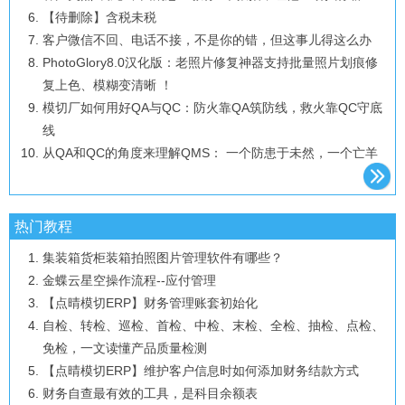
【待删除】含税未税
客户微信不回、电话不接，不是你的错，但这事儿得这么办
PhotoGlory8.0汉化版：老照片修复神器支持批量照片划痕修
复上色、模糊变清晰 ！
模切厂如何用好QA与QC：防火靠QA筑防线，救火靠QC守底
线
从QA和QC的角度来理解QMS： 一个防患于未然，一个亡羊
补牢
AI时代，ERP的规则正在重写：中国厂商能不能拿回定义权？
ERP不会消失，真正变化的是价值入口、行业经验和下一代标
热门教程
准
集装箱货柜装箱拍照图片管理软件有哪些？
FreeFileSync：开源免费、跨平台的文件夹对比 + 文件同步备
金蝶云星空操作流程--应付管理
份工具
【点晴模切ERP】财务管理账套初始化
PMC排产总打架？90%的工厂乱交期、抢产能、拖出货，只缺
自检、转检、巡检、首检、中检、末检、全检、抽检、点检、
这3张核心表
免检，一文读懂产品质量检测
点晴ERP--系统提示：该模具编号与生产单所属产品绑定的模
【点晴模切ERP】维护客户信息时如何添加财务结款方式
具编号不一致，请检查！
财务自查最有效的工具，是科目余额表
一套靠谱的免费OA系统，点晴免费OA凭什么站稳长期数字化